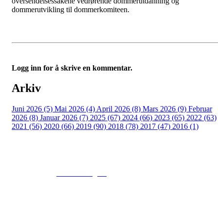
oversendelsessakene vedrørende dommerutdanning og
dommerutvikling til dommerkomiteen.
Logg inn for å skrive en kommentar.
Arkiv
Juni 2026 (5)
Mai 2026 (4)
April 2026 (8)
Mars 2026 (9)
Februar
2026 (8)
Januar 2026 (7)
2025 (67)
2024 (66)
2023 (65)
2022 (63)
2021 (56)
2020 (66)
2019 (90)
2018 (78)
2017 (47)
2016 (1)
© 2016
www.fekting.no
All Rights Reserved