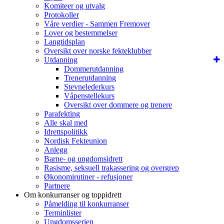
Komiteer og utvalg
Protokoller
Våre verdier - Sammen Fremover
Lover og bestemmelser
Langtidsplan
Oversikt over norske fekteklubber
Utdanning
Dommerutdanning
Trenerutdanning
Stevnelederkurs
Våpenstellekurs
Oversikt over dommere og trenere
Parafekting
Alle skal med
Idrettspolitikk
Nordisk Fekteunion
Anlegg
Barne- og ungdomsidrett
Rasisme, seksuell trakassering og overgrep
Økonomirutiner - refusjoner
Partnere
Om konkurranser og toppidrett
Påmelding til konkurranser
Terminlister
Ungdomsserien