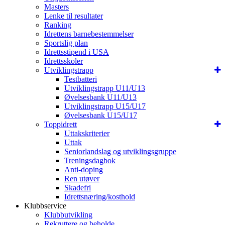
Masters
Lenke til resultater
Ranking
Idrettens barnebestemmelser
Sportslig plan
Idrettsstipend i USA
Idrettsskoler
Utviklingstrapp
Testbatteri
Utviklingstrapp U11/U13
Øvelsesbank U11/U13
Utviklingstrapp U15/U17
Øvelsesbank U15/U17
Toppidrett
Uttakskriterier
Uttak
Seniorlandslag og utviklingsgruppe
Treningsdagbok
Anti-doping
Ren utøver
Skadefri
Idrettsnæring/kosthold
Klubbservice
Klubbutvikling
Rekruttere og beholde