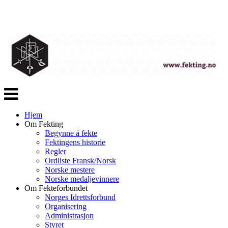
Veksle
navigasjon
Hjem
Om Fekting
Begynne å fekte
Fektingens historie
Regler
Ordliste Fransk/Norsk
Norske mestere
Norske medaljevinnere
Om Fekteforbundet
Norges Idrettsforbund
Organisering
Administrasjon
Styret