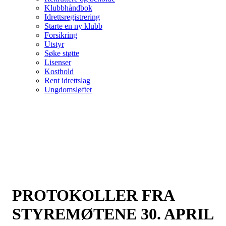
Klubbhåndbok
Idrettsregistrering
Starte en ny klubb
Forsikring
Utstyr
Søke støtte
Lisenser
Kosthold
Rent idrettslag
Ungdomsløftet
PROTOKOLLER FRA
STYREMØTENE 30. APRIL