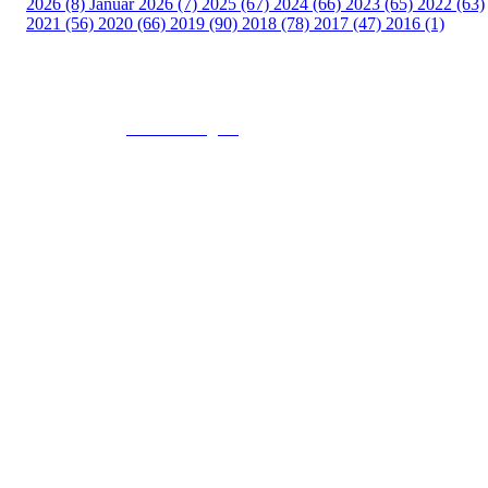
2026 (8)
Januar 2026 (7)
2025 (67)
2024 (66)
2023 (65)
2022 (63)
2021 (56)
2020 (66)
2019 (90)
2018 (78)
2017 (47)
2016 (1)
© 2016
www.fekting.no
All Rights Reserved
NORGES FEKTEFORBUND
Sognsveien 73, 0855 OSLO
Post: Ullevål Stadion, 0840 OSLO
Tel: +47 22 89 55 99