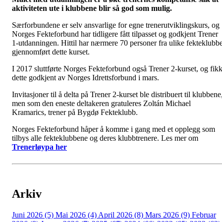
aktiviteten ute i klubbene blir så god som mulig.
Særforbundene er selv ansvarlige for egne trenerutviklingskurs, og
Norges Fekteforbund har tidligere fått tilpasset og godkjent Trener
1-utdanningen. Hittil har nærmere 70 personer fra ulike fekteklubb
gjennomført dette kurset.
I 2017 sluttførte Norges Fekteforbund også Trener 2-kurset, og fik
dette godkjent av Norges Idrettsforbund i mars.
Invitasjoner til å delta på Trener 2-kurset ble distribuert til klubbene
men som den eneste deltakeren gratuleres Zoltán Michael
Kramarics, trener på Bygdø Fekteklubb.
Norges Fekteforbund håper å komme i gang med et opplegg som
tilbys alle fekteklubbene og deres klubbtrenere. Les mer om
Trenerløypa her
Arkiv
Juni 2026 (5)
Mai 2026 (4)
April 2026 (8)
Mars 2026 (9)
Februar