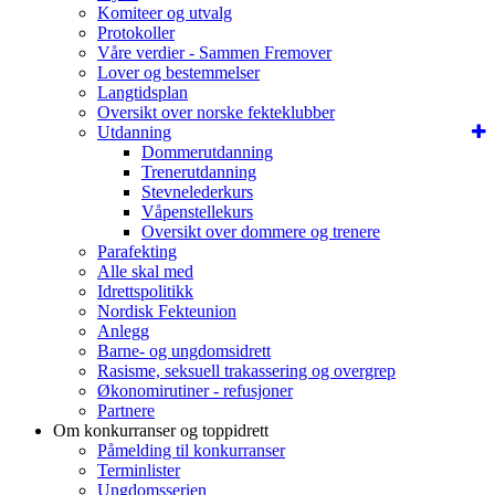
Komiteer og utvalg
Protokoller
Våre verdier - Sammen Fremover
Lover og bestemmelser
Langtidsplan
Oversikt over norske fekteklubber
Utdanning
Dommerutdanning
Trenerutdanning
Stevnelederkurs
Våpenstellekurs
Oversikt over dommere og trenere
Parafekting
Alle skal med
Idrettspolitikk
Nordisk Fekteunion
Anlegg
Barne- og ungdomsidrett
Rasisme, seksuell trakassering og overgrep
Økonomirutiner - refusjoner
Partnere
Om konkurranser og toppidrett
Påmelding til konkurranser
Terminlister
Ungdomsserien