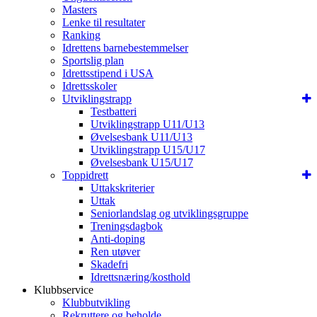
Masters
Lenke til resultater
Ranking
Idrettens barnebestemmelser
Sportslig plan
Idrettsstipend i USA
Idrettsskoler
Utviklingstrapp
Testbatteri
Utviklingstrapp U11/U13
Øvelsesbank U11/U13
Utviklingstrapp U15/U17
Øvelsesbank U15/U17
Toppidrett
Uttakskriterier
Uttak
Seniorlandslag og utviklingsgruppe
Treningsdagbok
Anti-doping
Ren utøver
Skadefri
Idrettsnæring/kosthold
Klubbservice
Klubbutvikling
Rekruttere og beholde