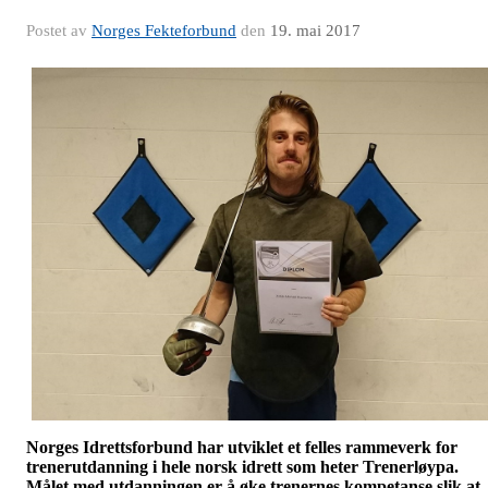
Postet av
Norges Fekteforbund
den
19. mai 2017
Norges Idrettsforbund har utviklet et felles rammeverk for
trenerutdanning i hele norsk idrett som heter Trenerløypa.
Målet med utdanningen er å øke trenernes kompetanse slik at