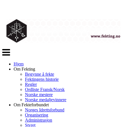
Veksle
navigasjon
Hjem
Om Fekting
Begynne å fekte
Fektingens historie
Regler
Ordliste Fransk/Norsk
Norske mestere
Norske medaljevinnere
Om Fekteforbundet
Norges Idrettsforbund
Organisering
Administrasjon
Styret