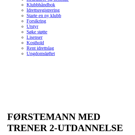
Klubbhåndbok
Idrettsregistrering
Starte en ny klubb
Forsikring
Utstyr
Søke støtte
Lisenser
Kosthold
Rent idrettslag
Ungdomsløftet
FØRSTEMANN MED
TRENER 2-UTDANNELSE