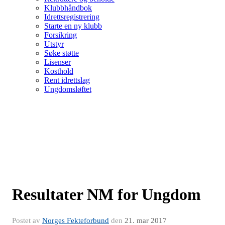
Klubbhåndbok
Idrettsregistrering
Starte en ny klubb
Forsikring
Utstyr
Søke støtte
Lisenser
Kosthold
Rent idrettslag
Ungdomsløftet
Resultater NM for Ungdom
Postet av
Norges Fekteforbund
den
21. mar 2017