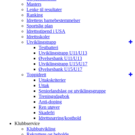
Masters
Lenke til resultater
Ranking
Idrettens barnebestemmelser
Sportslig plan
Idrettsstipend i USA
Idrettsskoler
Utviklingstrapp
Testbatteri
Utviklingstrapp U11/U13
Øvelsesbank U11/U13
Utviklingstrapp U15/U17
Øvelsesbank U15/U17
Toppidrett
Uttakskriterier
Uttak
Seniorlandslag og utviklingsgruppe
Treningsdagbok
Anti-doping
Ren utøver
Skadefri
Idrettsnæring/kosthold
Klubbservice
Klubbutvikling
Rekruttere og beholde