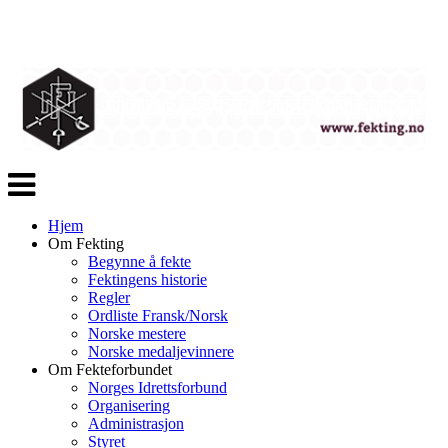
Veksle
navigasjon
Hjem
Om Fekting
Begynne å fekte
Fektingens historie
Regler
Ordliste Fransk/Norsk
Norske mestere
Norske medaljevinnere
Om Fekteforbundet
Norges Idrettsforbund
Organisering
Administrasjon
Styret