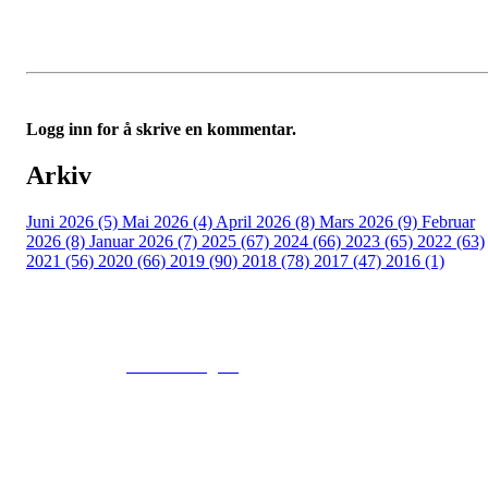
Logg inn for å skrive en kommentar.
Arkiv
Juni 2026 (5)
Mai 2026 (4)
April 2026 (8)
Mars 2026 (9)
Februar
2026 (8)
Januar 2026 (7)
2025 (67)
2024 (66)
2023 (65)
2022 (63)
2021 (56)
2020 (66)
2019 (90)
2018 (78)
2017 (47)
2016 (1)
© 2016
www.fekting.no
All Rights Reserved
NORGES FEKTEFORBUND