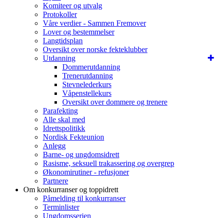
Komiteer og utvalg
Protokoller
Våre verdier - Sammen Fremover
Lover og bestemmelser
Langtidsplan
Oversikt over norske fekteklubber
Utdanning
Dommerutdanning
Trenerutdanning
Stevnelederkurs
Våpenstellekurs
Oversikt over dommere og trenere
Parafekting
Alle skal med
Idrettspolitikk
Nordisk Fekteunion
Anlegg
Barne- og ungdomsidrett
Rasisme, seksuell trakassering og overgrep
Økonomirutiner - refusjoner
Partnere
Om konkurranser og toppidrett
Påmelding til konkurranser
Terminlister
Ungdomsserien