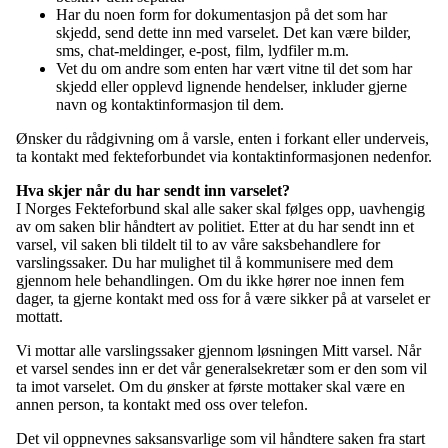
Har du noen form for dokumentasjon på det som har
skjedd, send dette inn med varselet. Det kan være bilder,
sms, chat-meldinger, e-post, film, lydfiler m.m.
Vet du om andre som enten har vært vitne til det som har
skjedd eller opplevd lignende hendelser, inkluder gjerne
navn og kontaktinformasjon til dem.
Ønsker du rådgivning om å varsle, enten i forkant eller underveis,
ta kontakt med fekteforbundet via kontaktinformasjonen nedenfor.
Hva skjer når du har sendt inn varselet?
I Norges Fekteforbund skal alle saker skal følges opp, uavhengig
av om saken blir håndtert av politiet. Etter at du har sendt inn et
varsel, vil saken bli tildelt til to av våre saksbehandlere for
varslingssaker. Du har mulighet til å kommunisere med dem
gjennom hele behandlingen. Om du ikke hører noe innen fem
dager, ta gjerne kontakt med oss for å være sikker på at varselet er
mottatt.
Vi mottar alle varslingssaker gjennom løsningen Mitt varsel. Når
et varsel sendes inn er det vår generalsekretær som er den som vil
ta imot varselet. Om du ønsker at første mottaker skal være en
annen person, ta kontakt med oss over telefon.
Det vil oppnevnes saksansvarlige som vil håndtere saken fra start