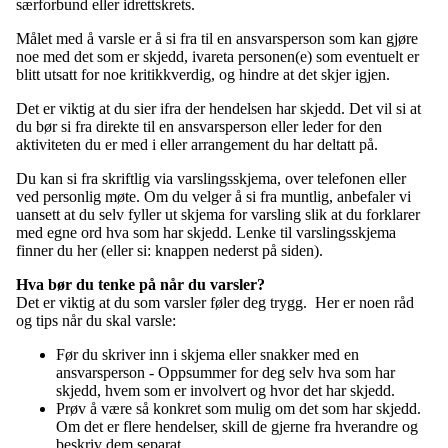
særforbund eller idrettskrets.
Målet med å varsle er å si fra til en ansvarsperson som kan gjøre
noe med det som er skjedd, ivareta personen(e) som eventuelt er
blitt utsatt for noe kritikkverdig, og hindre at det skjer igjen.
Det er viktig at du sier ifra der hendelsen har skjedd. Det vil si at
du bør si fra direkte til en ansvarsperson eller leder for den
aktiviteten du er med i eller arrangement du har deltatt på.
Du kan si fra skriftlig via varslingsskjema, over telefonen eller
ved personlig møte. Om du velger å si fra muntlig, anbefaler vi
uansett at du selv fyller ut skjema for varsling slik at du forklarer
med egne ord hva som har skjedd. Lenke til varslingsskjema
finner du her (eller si: knappen nederst på siden).
Hva bør du tenke på når du varsler?
Det er viktig at du som varsler føler deg trygg. Her er noen råd
og tips når du skal varsle:
Før du skriver inn i skjema eller snakker med en
ansvarsperson - Oppsummer for deg selv hva som har
skjedd, hvem som er involvert og hvor det har skjedd.
Prøv å være så konkret som mulig om det som har skjedd.
Om det er flere hendelser, skill de gjerne fra hverandre og
beskriv dem separat.