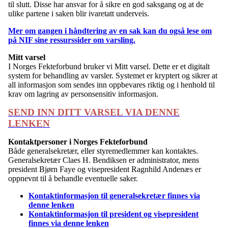
til slutt. Disse har ansvar for å sikre en god saksgang og at de
ulike partene i saken blir ivaretatt underveis.
Mer om gangen i håndtering av en sak kan du også lese om
på NIF sine ressurssider om varsling.
Mitt varsel
I Norges Fekteforbund bruker vi Mitt varsel. Dette er et digitalt
system for behandling av varsler. Systemet er kryptert og sikrer at
all informasjon som sendes inn oppbevares riktig og i henhold til
krav om lagring av personsensitiv informasjon.
SEND INN DITT VARSEL VIA DENNE
LENKEN
Kontaktpersoner i Norges Fekteforbund
Både generalsekretær, eller styremedlemmer kan kontaktes.
Generalsekretær Claes H. Bendiksen er administrator, mens
president Bjørn Faye og visepresident Ragnhild Andenæs er
oppnevnt til å behandle eventuelle saker.
Kontaktinformasjon til generalsekretær finnes via
denne lenken
Kontaktinformasjon til president og visepresident
finnes via denne lenken