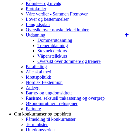
Komiteer og utvalg
Protokoller
Våre verdier - Sammen Fremover
Lover og bestemmelser
Langtidsplan
Oversikt over norske fekteklubber
Utdanning
Dommerutdanning
Trenerutdanning
Stevnelederkurs
Våpenstellekurs
Oversikt over dommere og trenere
Parafekting
Alle skal med
Idrettspolitikk
Nordisk Fekteunion
Anlegg
Barne- og ungdomsidrett
Rasisme, seksuell trakassering og overgrep
Økonomirutiner - refusjoner
Partnere
Om konkurranser og toppidrett
Påmelding til konkurranser
Terminlister
Ungdomsserien