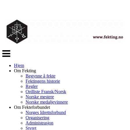
Veksle
navigasjon
Hjem
Om Fekting
Begynne å fekte
Fektingens historie
Regler
Ordliste Fransk/Norsk
Norske mestere
Norske medaljevinnere
Om Fekteforbundet
Norges Idrettsforbund
Organisering
Administrasjon
Styret