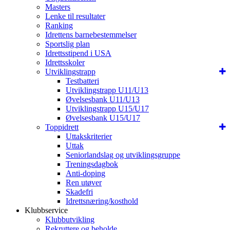
Masters
Lenke til resultater
Ranking
Idrettens barnebestemmelser
Sportslig plan
Idrettsstipend i USA
Idrettsskoler
Utviklingstrapp
Testbatteri
Utviklingstrapp U11/U13
Øvelsesbank U11/U13
Utviklingstrapp U15/U17
Øvelsesbank U15/U17
Toppidrett
Uttakskriterier
Uttak
Seniorlandslag og utviklingsgruppe
Treningsdagbok
Anti-doping
Ren utøver
Skadefri
Idrettsnæring/kosthold
Klubbservice
Klubbutvikling
Rekruttere og beholde