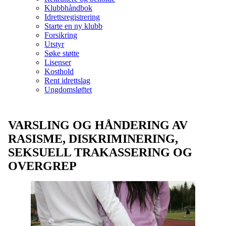
Klubbhåndbok
Idrettsregistrering
Starte en ny klubb
Forsikring
Utstyr
Søke støtte
Lisenser
Kosthold
Rent idrettslag
Ungdomsløftet
VARSLING OG HÅNDERING AV
RASISME, DISKRIMINERING,
SEKSUELL TRAKASSERING OG
OVERGREP