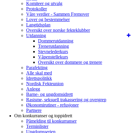
Komiteer og utvalg
Protokoller
Våre verdier - Sammen Fremover
Lover og bestemmelser
Langtidsplan
Oversikt over norske fekteklubber
Utdanning
Dommerutdanning
Trenerutdanning
Stevnelederkurs
Våpenstellekurs
Oversikt over dommere og trenere
Parafekting
Alle skal med
Idrettspolitikk
Nordisk Fekteunion
Anlegg
Barne- og ungdomsidrett
Rasisme, seksuell trakassering og overgrep
Økonomirutiner - refusjoner
Partnere
Om konkurranser og toppidrett
Påmelding til konkurranser
Terminlister
Ungdomsserien