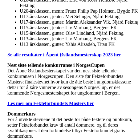
Fekting
U20-årsklassen, menn: Franz Philip Pap Holmen, Bygdø FK
U17-årsklassen, jenter: Mei Selinger, Njård Fekting
U17-årsklassen, gutter: Martin Aleksander Vik, Njård Fektin
U15-årsklassen, jenter: Liv Marhaug, Bergens FK
U15-årsklassen, gutter: Olav Lindland, Njård Fekting
U13-årsklassen, jenter: Liv Marhaug, Bergens FK
U13-årsklassen, gutter: Yahia Alizadeh, Titan FK
Se alle resultater i Åpent Østlandsmesterskap 2023 her
Nest siste tellende konkurranse i NorgesCupen
Det Åpne Østlandsesterskapet var den nest siste tellende
konkurransen i Norgescupen. Den siste før Fekteforbundets
Masters; finalestevnet hvor kun de åtte beste i ungdomsklassene
deltar for å kåre vinnerne av sesongens NorgesCup, er det
kommende Norgesmesterskapet for ungdommer i Bergen.
Les mer om Fekteforbundets Masters her
Dommerkurs
For å utvikle stevnene til det beste for både fektere og publikum,
setter Fekteforbundet krav til antall dommere, og til deres
kvalifikasjoner. I den forbindelse tilbyr Fekteforbundet gratis
dommerkurs.