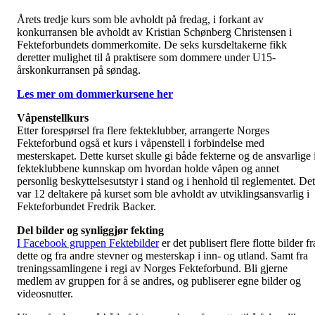
Årets tredje kurs som ble avholdt på fredag, i forkant av
konkurransen ble avholdt av Kristian Schønberg Christensen i
Fekteforbundets dommerkomite. De seks kursdeltakerne fikk
deretter mulighet til å praktisere som dommere under U15-
årskonkurransen på søndag.
Les mer om dommerkursene her
Våpenstellkurs
Etter forespørsel fra flere fekteklubber, arrangerte Norges
Fekteforbund også et kurs i våpenstell i forbindelse med
mesterskapet. Dette kurset skulle gi både fekterne og de ansvarlige 
fekteklubbene kunnskap om hvordan holde våpen og annet
personlig beskyttelsesutstyr i stand og i henhold til reglementet. Det
var 12 deltakere på kurset som ble avholdt av utviklingsansvarlig i
Fekteforbundet Fredrik Backer.
Del bilder og synliggjør fekting
I Facebook gruppen Fektebilder
er det publisert flere flotte bilder fr
dette og fra andre stevner og mesterskap i inn- og utland. Samt fra
treningssamlingene i regi av Norges Fekteforbund. Bli gjerne
medlem av gruppen for å se andres, og publiserer egne bilder og
videosnutter.