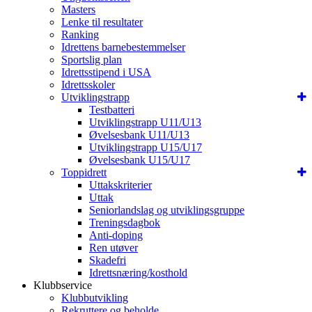
Masters
Lenke til resultater
Ranking
Idrettens barnebestemmelser
Sportslig plan
Idrettsstipend i USA
Idrettsskoler
Utviklingstrapp
Testbatteri
Utviklingstrapp U11/U13
Øvelsesbank U11/U13
Utviklingstrapp U15/U17
Øvelsesbank U15/U17
Toppidrett
Uttakskriterier
Uttak
Seniorlandslag og utviklingsgruppe
Treningsdagbok
Anti-doping
Ren utøver
Skadefri
Idrettsnæring/kosthold
Klubbservice
Klubbutvikling
Rekruttere og beholde