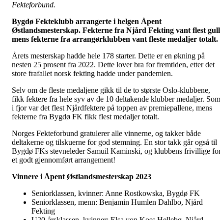
Fekteforbund.
Bygdø Fekteklubb arrangerte i helgen Åpent
Østlandsmesterskap. Fekterne fra Njård Fekting vant flest gull
mens fekterne fra arrangørklubben vant fleste medaljer totalt.
Årets mesterskap hadde hele 178 starter. Dette er en økning på
nesten 25 prosent fra 2022. Dette lover bra for fremtiden, etter det
store frafallet norsk fekting hadde under pandemien.
Selv om de fleste medaljene gikk til de to største Oslo-klubbene,
fikk fektere fra hele syv av de 10 deltakende klubber medaljer. So
i fjor var det flest Njårdfektere på toppen av premiepallene, mens
fekterne fra Bygdø FK fikk flest medaljer totalt.
Norges Fekteforbund gratulerer alle vinnerne, og takker både
deltakerne og tilskuerne for god stemning. En stor takk går også til
Bygdø FKs stevneleder Samuil Kaminski, og klubbens frivillige fo
et godt gjennomført arrangement!
Vinnere i Åpent Østlandsmesterskap 2023
Seniorklassen, kvinner: Anne Rostkowska, Bygdø FK
Seniorklassen, menn: Benjamin Humlen Dahlbo, Njård
Fekting
U20-årsklassen, kvinner: Elsa von Koss Hellebø, Njård