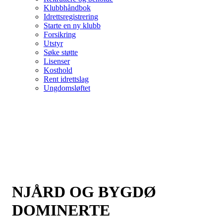
Klubbhåndbok
Idrettsregistrering
Starte en ny klubb
Forsikring
Utstyr
Søke støtte
Lisenser
Kosthold
Rent idrettslag
Ungdomsløftet
NJÅRD OG BYGDØ
DOMINERTE