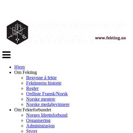
Veksle
navigasjon
Hjem
Om Fekting
Begynne å fekte
Fektingens historie
Regler
Ordliste Fransk/Norsk
Norske mestere
Norske medaljevinnere
Om Fekteforbundet
Norges Idrettsforbund
Organisering
Administrasjon
Styret