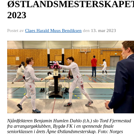
ØSTLANDSMESTERSKAPE
2023
Postet av
Claes Harald Muus Bendiksen
den
13. mar 2023
Njårdfekteren Benjamin Humlen Dahlo (t.h.) slo Tord Fjermestad
fra arrangargøklubben, Bygdø FK i en spennende finale
seniorklassen i årets Åpne Østlandsmesterskap. Foto: Norges