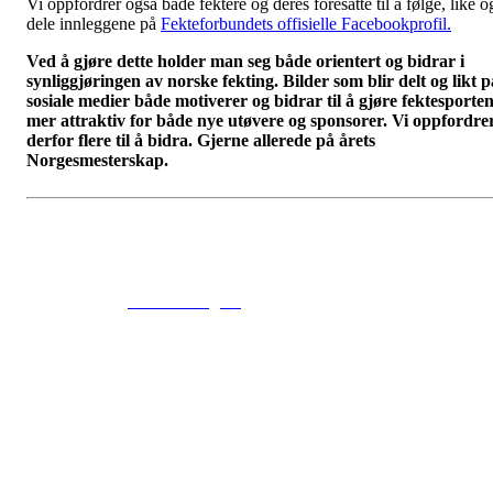
Vi oppfordrer også både fektere og deres foresatte til å følge, like o
dele innleggene på
Fekteforbundets offisielle Facebookprofil.
Ved å gjøre dette holder man seg både orientert og bidrar i
synliggjøringen av norske fekting. Bilder som blir delt og likt p
sosiale medier både motiverer og bidrar til å gjøre fektesporte
mer attraktiv for både nye utøvere og sponsorer. Vi oppfordre
derfor flere til å bidra. Gjerne allerede på årets
Norgesmesterskap.
© 2016
www.fekting.no
All Rights Reserved
NORGES FEKTEFORBUND
Sognsveien 73, 0855 OSLO
Post: Ullevål Stadion, 0840 OSLO
Tel: +47 22 89 55 99