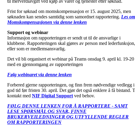
til merverdiavgift ved kjøp av varer og tjenester etter søknad.
Frist for søknad om momskompensasjon er 15. august 2025, men
søknaden kan sendes samtidig som samordnet rapportering.
Les o
Momskompensasjonen via denne lenken
Support og webinar
Informasjon om rapporteringen er sendt ut til de ansvarlige i
klubbene. Rapporteringen skal gjøres av person med lederfunksjon
eller som er medlemsansvarlig.
Det vil bli organisert et webinar på Teams onsdag 9. april kl. 19-20
med en gjennomgang av rapporteringen
Følg webinaret via denne lenken
Forbered gjerne rapporteringen, og finn frem nødvendige vedlegg i
god tid før fristen 30. april. Det gjør det også enklere å få bistand. 
kontakt med
NIF Digital Support
ved behov.
FØLG DENNE LENKEN FOR Å RAPPORTERE - SAMT
LESE SPØRSMÅL OG SVAR, FINNE
BRUKERVEILEDNINGER OG UTFYLLENDE REGLER
OM RAPPORTERINGEN