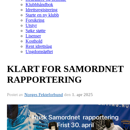
Klubbhåndbok
Idrettsregistrering
Starte en ny klubb
Forsikring
Utstyr
Søke støtte
Lisenser
Kosthold
Rent idrettslag
Ungdomsløftet
KLART FOR SAMORDNET
RAPPORTERING
Postet av
Norges Fekteforbund
den
1. apr 2025