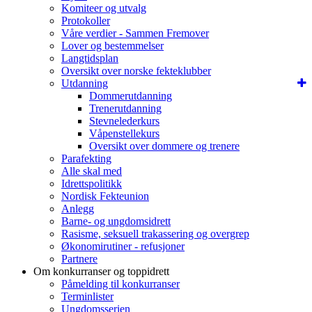
Komiteer og utvalg
Protokoller
Våre verdier - Sammen Fremover
Lover og bestemmelser
Langtidsplan
Oversikt over norske fekteklubber
Utdanning
Dommerutdanning
Trenerutdanning
Stevnelederkurs
Våpenstellekurs
Oversikt over dommere og trenere
Parafekting
Alle skal med
Idrettspolitikk
Nordisk Fekteunion
Anlegg
Barne- og ungdomsidrett
Rasisme, seksuell trakassering og overgrep
Økonomirutiner - refusjoner
Partnere
Om konkurranser og toppidrett
Påmelding til konkurranser
Terminlister
Ungdomsserien