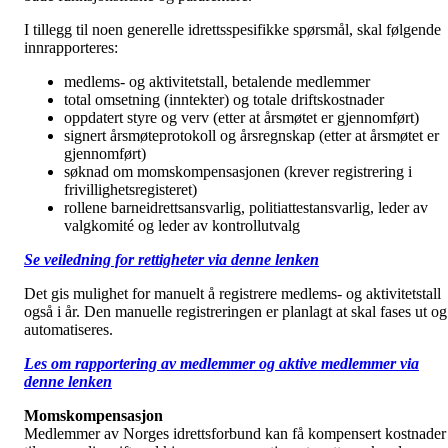
I tillegg til noen generelle idrettsspesifikke spørsmål, skal følgende
innrapporteres:
medlems- og aktivitetstall, betalende medlemmer
total omsetning (inntekter) og totale driftskostnader
oppdatert styre og verv (etter at årsmøtet er gjennomført)
signert årsmøteprotokoll og årsregnskap (etter at årsmøtet er
gjennomført)
søknad om momskompensasjonen (krever registrering i
frivillighetsregisteret)
rollene barneidrettsansvarlig, politiattestansvarlig, leder av
valgkomité og leder av kontrollutvalg
Se veiledning for rettigheter via denne lenken
Det gis mulighet for manuelt å registrere medlems- og aktivitetstall
også i år. Den manuelle registreringen er planlagt at skal fases ut og
automatiseres.
Les om rapportering av medlemmer og aktive medlemmer via
denne lenken
Momskompensasjon
Medlemmer av Norges idrettsforbund kan få kompensert kostnader