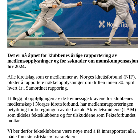
Det er nå åpnet for klubbenes årlige rapportering av
medlemsopplysninger og for søknader om momskompensasjon
for 2024.
Alle idrettslag som er medlemmer av Norges idrettsforbund (NIF),
plikter å rapportere nøkkelopplysninger om driften innen 30. april
hvert år i Samordnet rapporing.
I tillegg til oppfølgingen av de lovmessige kravene for klubbenes
medlemskap i Norges idrettsforbund, har medlemsrapporteringen
betydning for beregningen av de Lokale Aktivitetsmidlene (LAM)
som tildeles fekteklubbene og for tilskuddene som Fekteforbundet
mottar.
Vi ber derfor fekteklubbene være nøye med å få innrapportert alle,
både funksjonsfriske og parafektere.