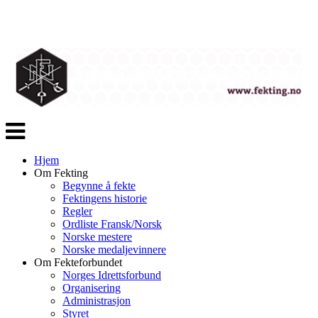
Veksle
navigasjon
Hjem
Om Fekting
Begynne å fekte
Fektingens historie
Regler
Ordliste Fransk/Norsk
Norske mestere
Norske medaljevinnere
Om Fekteforbundet
Norges Idrettsforbund
Organisering
Administrasjon
Styret