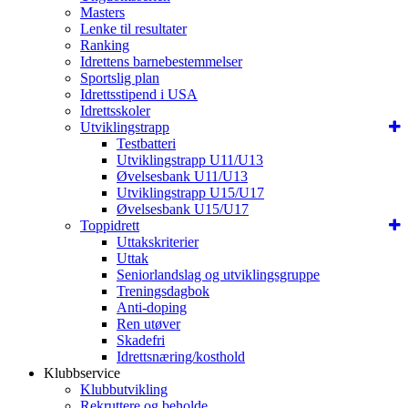
Masters
Lenke til resultater
Ranking
Idrettens barnebestemmelser
Sportslig plan
Idrettsstipend i USA
Idrettsskoler
Utviklingstrapp
Testbatteri
Utviklingstrapp U11/U13
Øvelsesbank U11/U13
Utviklingstrapp U15/U17
Øvelsesbank U15/U17
Toppidrett
Uttakskriterier
Uttak
Seniorlandslag og utviklingsgruppe
Treningsdagbok
Anti-doping
Ren utøver
Skadefri
Idrettsnæring/kosthold
Klubbservice
Klubbutvikling
Rekruttere og beholde