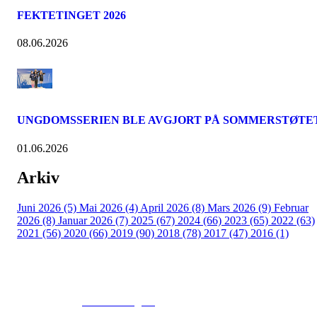
FEKTETINGET 2026
08.06.2026
UNGDOMSSERIEN BLE AVGJORT PÅ SOMMERSTØTE
01.06.2026
Arkiv
Juni 2026 (5)
Mai 2026 (4)
April 2026 (8)
Mars 2026 (9)
Februar
2026 (8)
Januar 2026 (7)
2025 (67)
2024 (66)
2023 (65)
2022 (63)
2021 (56)
2020 (66)
2019 (90)
2018 (78)
2017 (47)
2016 (1)
© 2016
www.fekting.no
All Rights Reserved