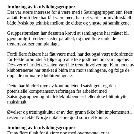
Innføring av to utviklingsgrupper
Det var større interesse for å være med i Satsingsgruppen enn først
antatt. Fordi flere har fått være med, har det vært stor nivåforskjell
både fysisk og teknisk mellom de eldste og yngste på samlingene.
Gruppestørrelsen har dessuten krevd at samlingene har måttet bli
gjennomført på flere steder parallelt, og med flere innleide
trenerressurser enn planlagt.
Fordi flere fektere har fått være med, har det også vært utfordrende
for Fekteforbundet å følge opp alle like godt mellom samlingene.
Dessverre har det dessuten vært lite trenerinvolvering. Kun noen a
klubbtrenerne har ønsket å bidra inn mot samlingene, og følge de
opp
de ordinære klubbtreningene.
i
Dette har hindret mye av kontinuiteten i satsingen, og den
potensielle kompetanseoverføringen fra arbeidet med
Satsingsgruppen og ut i fekteklubbene er heller ikke blitt utnyttet
maksimalt.
Øvelser og treningskultur er av den grunn ikke blitt implementert i
resten av fekte-Norge i like store grad som det kunne.
Innføring av to utviklingsgrupper
Ett av flere tiltak for å gjøre noe med overnevnte, er at