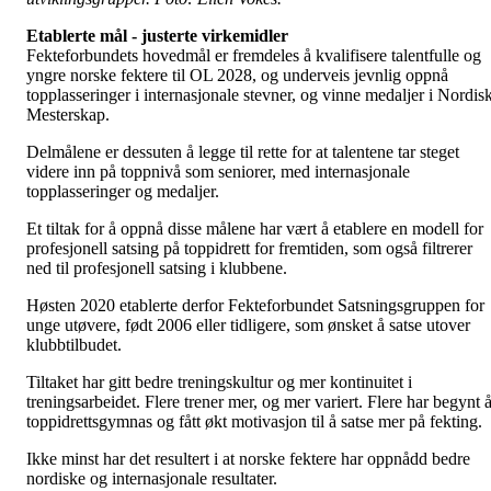
Etablerte mål - justerte virkemidler
Fekteforbundets hovedmål er fremdeles å kvalifisere talentfulle og
yngre norske fektere til OL 2028, og underveis jevnlig oppnå
topplasseringer i internasjonale stevner, og vinne medaljer i Nordis
Mesterskap.
Delmålene er dessuten å legge til rette for at talentene tar steget
videre inn på toppnivå som seniorer, med internasjonale
topplasseringer og medaljer.
Et tiltak for å oppnå disse målene har vært å etablere en modell for
profesjonell satsing på toppidrett for fremtiden, som også filtrerer
ned til profesjonell satsing i klubbene.
Høsten 2020 etablerte derfor Fekteforbundet Satsningsgruppen for
unge utøvere, født 2006 eller tidligere, som ønsket å satse utover
klubbtilbudet.
Tiltaket har gitt bedre treningskultur og mer kontinuitet i
treningsarbeidet. Flere trener mer, og mer variert. Flere har begynt 
toppidrettsgymnas og fått økt motivasjon til å satse mer på fekting.
Ikke minst har det resultert i at norske fektere har oppnådd bedre
nordiske og internasjonale resultater.