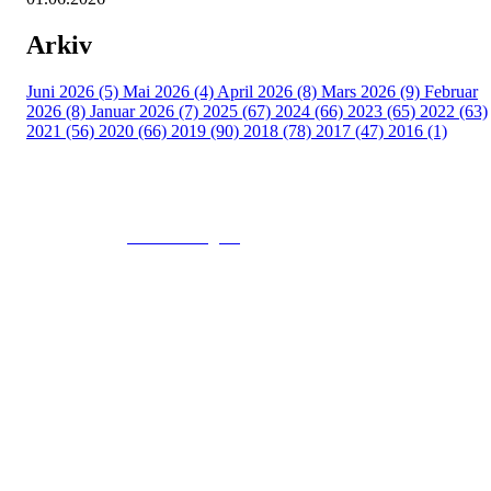
Arkiv
Juni 2026 (5)
Mai 2026 (4)
April 2026 (8)
Mars 2026 (9)
Februar
2026 (8)
Januar 2026 (7)
2025 (67)
2024 (66)
2023 (65)
2022 (63)
2021 (56)
2020 (66)
2019 (90)
2018 (78)
2017 (47)
2016 (1)
© 2016
www.fekting.no
All Rights Reserved
NORGES FEKTEFORBUND
Sognsveien 73, 0855 OSLO
Post: Ullevål Stadion, 0840 OSLO
Tel: +47 22 89 55 99