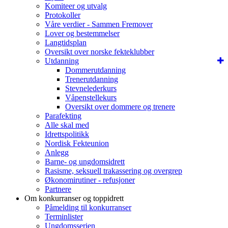
Komiteer og utvalg
Protokoller
Våre verdier - Sammen Fremover
Lover og bestemmelser
Langtidsplan
Oversikt over norske fekteklubber
Utdanning
Dommerutdanning
Trenerutdanning
Stevnelederkurs
Våpenstellekurs
Oversikt over dommere og trenere
Parafekting
Alle skal med
Idrettspolitikk
Nordisk Fekteunion
Anlegg
Barne- og ungdomsidrett
Rasisme, seksuell trakassering og overgrep
Økonomirutiner - refusjoner
Partnere
Om konkurranser og toppidrett
Påmelding til konkurranser
Terminlister
Ungdomsserien