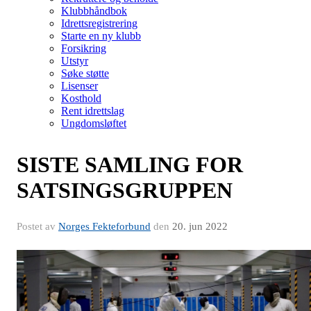
Klubbhåndbok
Idrettsregistrering
Starte en ny klubb
Forsikring
Utstyr
Søke støtte
Lisenser
Kosthold
Rent idrettslag
Ungdomsløftet
SISTE SAMLING FOR
SATSINGSGRUPPEN
Postet av
Norges Fekteforbund
den
20. jun 2022