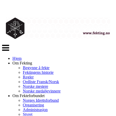
Veksle
navigasjon
Hjem
Om Fekting
Begynne å fekte
Fektingens historie
Regler
Ordliste Fransk/Norsk
Norske mestere
Norske medaljevinnere
Om Fekteforbundet
Norges Idrettsforbund
Organisering
Administrasjon
Styret