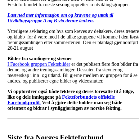
Fekteforbundet fra neste sesong oppretter to utviklingsgrupper.
Last ned mer informasjon om og kravene og uttak til
Utviklingsgruppe A og B via denne lenken.
Ytterligere avklaring om hva som kreves av deltakere, deres trenere
og klubb for å være med i de ulike gruppene vil komme i den først
treningssamlingen etter sommerferien. Den er planlagt gjennomført
20-21 august
Bilder fra samlinger og stevner
I Facebook gruppen Fektebilder
er det publisert flere flott bilder fra
denne, og andre treningssamlinger. Dessuten fra stevner og
mesterskap i inn- og utland. Bli gjerne medlem av gruppen for å se
andres, og publiserer egne bilder og videosnutter.
Vi oppfordrer også både fektere og deres foresatte til å følge,
like og dele innleggene på
Fekteforbundets offisielle
Facebookprofil.
Ved å gjøre dette holder man seg både
orientert og bidrar i synliggjøringen av norske fekting.
Siste fra Norges Fekteforbund