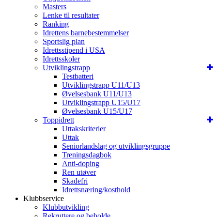
Masters
Lenke til resultater
Ranking
Idrettens barnebestemmelser
Sportslig plan
Idrettsstipend i USA
Idrettsskoler
Utviklingstrapp
Testbatteri
Utviklingstrapp U11/U13
Øvelsesbank U11/U13
Utviklingstrapp U15/U17
Øvelsesbank U15/U17
Toppidrett
Uttakskriterier
Uttak
Seniorlandslag og utviklingsgruppe
Treningsdagbok
Anti-doping
Ren utøver
Skadefri
Idrettsnæring/kosthold
Klubbservice
Klubbutvikling
Rekruttere og beholde