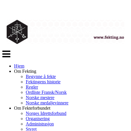
Veksle
navigasjon
Hjem
Om Fekting
Begynne å fekte
Fektingens historie
Regler
Ordliste Fransk/Norsk
Norske mestere
Norske medaljevinnere
Om Fekteforbundet
Norges Idrettsforbund
Organisering
Administrasjon
Styret