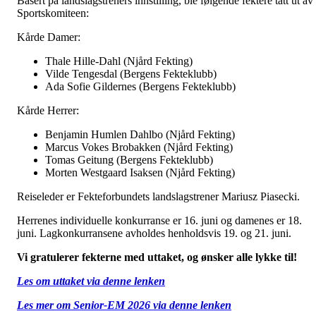
Basert på landslagstreners innstilling, ble følgende fektere tatt ut av
Sportskomiteen:
Kårde Damer:
Thale Hille-Dahl (Njård Fekting)
Vilde Tengesdal (Bergens Fekteklubb)
Ada Sofie Gildernes (Bergens Fekteklubb)
Kårde Herrer:
Benjamin Humlen Dahlbo (Njård Fekting)
Marcus Vokes Brobakken (Njård Fekting)
Tomas Geitung (Bergens Fekteklubb)
Morten Westgaard Isaksen (Njård Fekting)
Reiseleder er Fekteforbundets landslagstrener Mariusz Piasecki.
Herrenes individuelle konkurranse er 16. juni og damenes er 18.
juni. Lagkonkurransene avholdes henholdsvis 19. og 21. juni.
Vi gratulerer fekterne med uttaket, og ønsker alle lykke til!
Les om uttaket via denne lenken
Les mer om Senior-EM 2026 via denne lenken