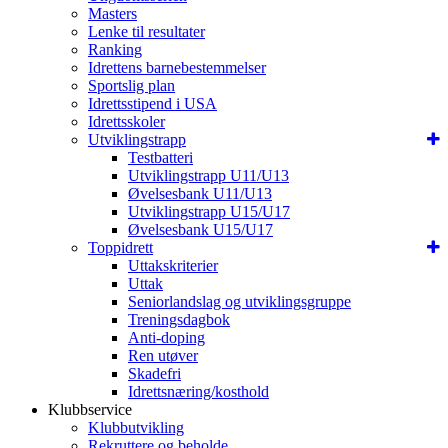
Masters
Lenke til resultater
Ranking
Idrettens barnebestemmelser
Sportslig plan
Idrettsstipend i USA
Idrettsskoler
Utviklingstrapp
Testbatteri
Utviklingstrapp U11/U13
Øvelsesbank U11/U13
Utviklingstrapp U15/U17
Øvelsesbank U15/U17
Toppidrett
Uttakskriterier
Uttak
Seniorlandslag og utviklingsgruppe
Treningsdagbok
Anti-doping
Ren utøver
Skadefri
Idrettsnæring/kosthold
Klubbservice
Klubbutvikling
Rekruttere og beholde