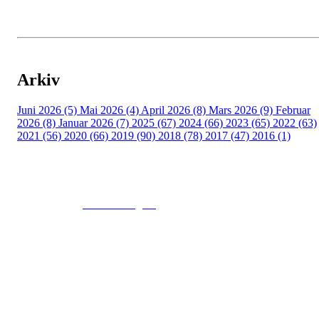
Arkiv
Juni 2026 (5)
Mai 2026 (4)
April 2026 (8)
Mars 2026 (9)
Februar
2026 (8)
Januar 2026 (7)
2025 (67)
2024 (66)
2023 (65)
2022 (63)
2021 (56)
2020 (66)
2019 (90)
2018 (78)
2017 (47)
2016 (1)
© 2016
www.fekting.no
All Rights Reserved
NORGES FEKTEFORBUND
Sognsveien 73, 0855 OSLO
Post: Ullevål Stadion, 0840 OSLO