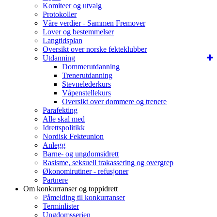
Komiteer og utvalg
Protokoller
Våre verdier - Sammen Fremover
Lover og bestemmelser
Langtidsplan
Oversikt over norske fekteklubber
Utdanning
Dommerutdanning
Trenerutdanning
Stevnelederkurs
Våpenstellekurs
Oversikt over dommere og trenere
Parafekting
Alle skal med
Idrettspolitikk
Nordisk Fekteunion
Anlegg
Barne- og ungdomsidrett
Rasisme, seksuell trakassering og overgrep
Økonomirutiner - refusjoner
Partnere
Om konkurranser og toppidrett
Påmelding til konkurranser
Terminlister
Ungdomsserien