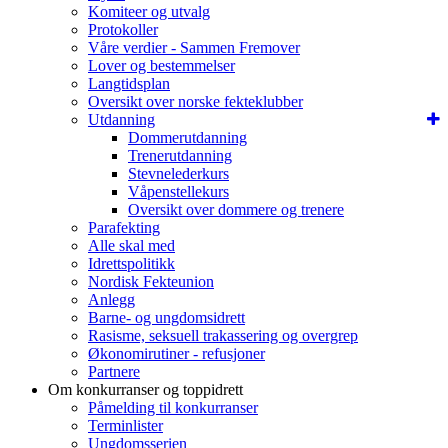
Komiteer og utvalg
Protokoller
Våre verdier - Sammen Fremover
Lover og bestemmelser
Langtidsplan
Oversikt over norske fekteklubber
Utdanning
Dommerutdanning
Trenerutdanning
Stevnelederkurs
Våpenstellekurs
Oversikt over dommere og trenere
Parafekting
Alle skal med
Idrettspolitikk
Nordisk Fekteunion
Anlegg
Barne- og ungdomsidrett
Rasisme, seksuell trakassering og overgrep
Økonomirutiner - refusjoner
Partnere
Om konkurranser og toppidrett
Påmelding til konkurranser
Terminlister
Ungdomsserien