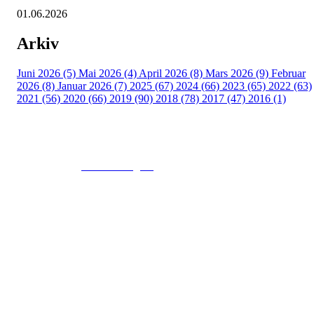
01.06.2026
Arkiv
Juni 2026 (5)
Mai 2026 (4)
April 2026 (8)
Mars 2026 (9)
Februar
2026 (8)
Januar 2026 (7)
2025 (67)
2024 (66)
2023 (65)
2022 (63)
2021 (56)
2020 (66)
2019 (90)
2018 (78)
2017 (47)
2016 (1)
© 2016
www.fekting.no
All Rights Reserved
NORGES FEKTEFORBUND
Sognsveien 73, 0855 OSLO
Post: Ullevål Stadion, 0840 OSLO
Tel: +47 22 89 55 99