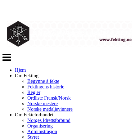
Veksle
navigasjon
Hjem
Om Fekting
Begynne å fekte
Fektingens historie
Regler
Ordliste Fransk/Norsk
Norske mestere
Norske medaljevinnere
Om Fekteforbundet
Norges Idrettsforbund
Organisering
Administrasjon
Styret