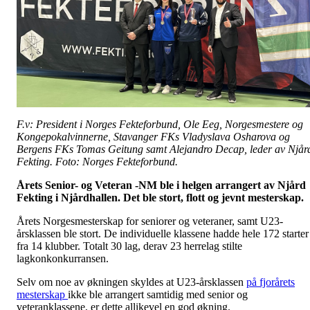
F.v: President i Norges Fekteforbund, Ole Eeg, Norgesmestere og
Kongepokalvinnerne, Stavanger FKs Vladyslava Osharova og
Bergens FKs Tomas Geitung samt Alejandro Decap, leder av Njår
Fekting. Foto: Norges Fekteforbund.
Årets Senior- og Veteran -NM ble i helgen arrangert av Njård
Fekting i Njårdhallen. Det ble stort, flott og jevnt mesterskap.
Årets Norgesmesterskap for seniorer og veteraner, samt U23-
årsklassen ble stort. De individuelle klassene hadde hele 172 starter
fra 14 klubber. Totalt 30 lag, derav 23 herrelag stilte
lagkonkonkurransen.
Selv om noe av økningen skyldes at U23-årsklassen
på fjorårets
mesterskap
ikke ble arrangert samtidig med senior og
veteranklassene, er dette allikevel en god økning.