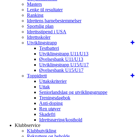
Masters
Lenke til resultater
Ranking
Idrettens barnebestemmelser
Sportslig plan
Idrettsstipend i USA
Idrettsskoler
Utviklingstrapp
Testbatteri
Utviklingstrapp U11/U13
Øvelsesbank U11/U13
Utviklingstrapp U15/U17
Øvelsesbank U15/U17
Toppidrett
Uttakskriterier
Uttak
Seniorlandslag og utviklingsgruppe
Treningsdagbok
Anti-doping
Ren utøver
Skadefri
Idrettsnæring/kosthold
Klubbservice
Klubbutvikling
Rekruttere og beholde