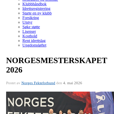
Klubbhåndbok
Idrettsregistrering
Starte en ny klubb
Forsikring
Utstyr
Søke støtte
Lisenser
Kosthold
Rent idrettslag
Ungdomsløftet
NORGESMESTERSKAPET
2026
Postet av
Norges Fekteforbund
den
4. mai 2026