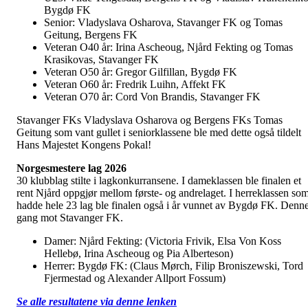
Bygdø FK
Senior: Vladyslava Osharova, Stavanger FK og Tomas
Geitung, Bergens FK
Veteran O40 år: Irina Ascheoug, Njård Fekting og Tomas
Krasikovas, Stavanger FK
Veteran O50 år: Gregor Gilfillan, Bygdø FK
Veteran O60 år: Fredrik Luihn, Affekt FK
Veteran O70 år: Cord Von Brandis, Stavanger FK
Stavanger FKs Vladyslava Osharova og Bergens FKs Tomas
Geitung som vant gullet i seniorklassene ble med dette også tildelt
Hans Majestet Kongens Pokal!
Norgesmestere lag 2026
30 klubblag stilte i lagkonkurransene. I dameklassen ble finalen et
rent Njård oppgjør mellom første- og andrelaget. I herreklassen so
hadde hele 23 lag ble finalen også i år vunnet av Bygdø FK. Denn
gang mot Stavanger FK.
Damer: Njård Fekting: (Victoria Frivik, Elsa Von Koss
Hellebø, Irina Ascheoug og Pia Alberteson)
Herrer: Bygdø FK: (Claus Mørch, Filip Broniszewski, Tord
Fjermestad og Alexander Allport Fossum)
Se alle resultatene via denne lenken