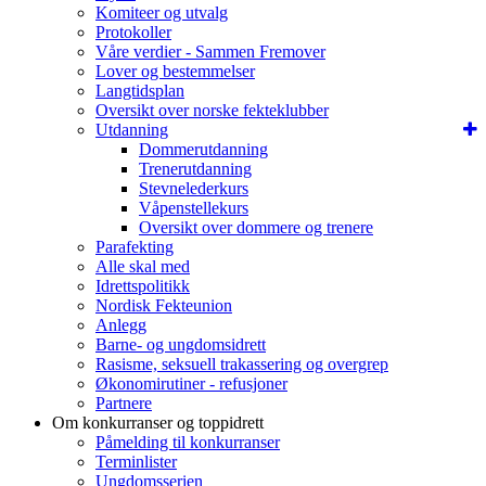
Komiteer og utvalg
Protokoller
Våre verdier - Sammen Fremover
Lover og bestemmelser
Langtidsplan
Oversikt over norske fekteklubber
Utdanning
Dommerutdanning
Trenerutdanning
Stevnelederkurs
Våpenstellekurs
Oversikt over dommere og trenere
Parafekting
Alle skal med
Idrettspolitikk
Nordisk Fekteunion
Anlegg
Barne- og ungdomsidrett
Rasisme, seksuell trakassering og overgrep
Økonomirutiner - refusjoner
Partnere
Om konkurranser og toppidrett
Påmelding til konkurranser
Terminlister
Ungdomsserien