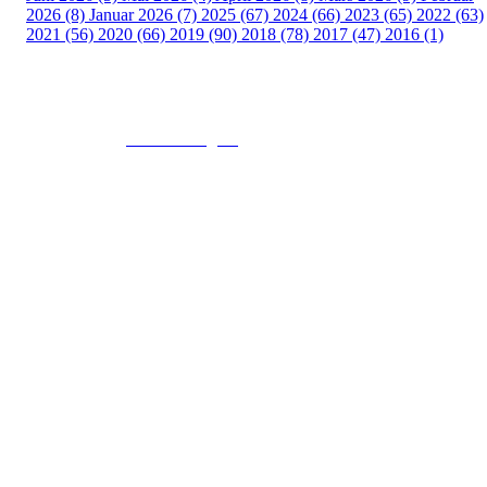
2026 (8)
Januar 2026 (7)
2025 (67)
2024 (66)
2023 (65)
2022 (63)
2021 (56)
2020 (66)
2019 (90)
2018 (78)
2017 (47)
2016 (1)
© 2016
www.fekting.no
All Rights Reserved
NORGES FEKTEFORBUND
Sognsveien 73, 0855 OSLO
Post: Ullevål Stadion, 0840 OSLO
Tel: +47 22 89 55 99