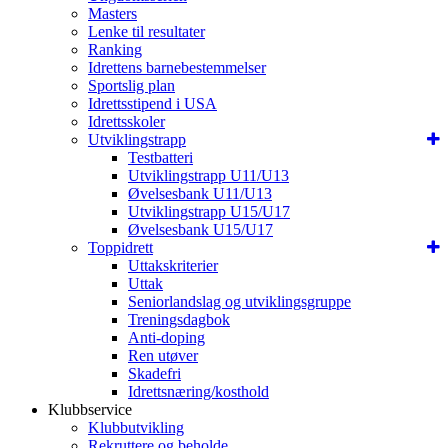
Masters
Lenke til resultater
Ranking
Idrettens barnebestemmelser
Sportslig plan
Idrettsstipend i USA
Idrettsskoler
Utviklingstrapp
Testbatteri
Utviklingstrapp U11/U13
Øvelsesbank U11/U13
Utviklingstrapp U15/U17
Øvelsesbank U15/U17
Toppidrett
Uttakskriterier
Uttak
Seniorlandslag og utviklingsgruppe
Treningsdagbok
Anti-doping
Ren utøver
Skadefri
Idrettsnæring/kosthold
Klubbservice
Klubbutvikling
Rekruttere og beholde