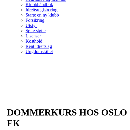
Klubbhåndbok
Idrettsregistrering
Starte en ny klubb
Forsikring
Utstyr
Søke støtte
Lisenser
Kosthold
Rent idrettslag
Ungdomsløftet
DOMMERKURS HOS OSLO
FK