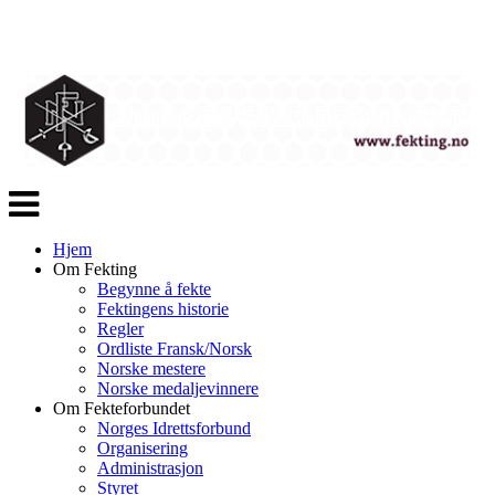
Veksle
navigasjon
Hjem
Om Fekting
Begynne å fekte
Fektingens historie
Regler
Ordliste Fransk/Norsk
Norske mestere
Norske medaljevinnere
Om Fekteforbundet
Norges Idrettsforbund
Organisering
Administrasjon
Styret