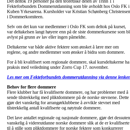
Det deltok 19 personer på den teoretiske delen av Trinn 1 i
Fekteforbundets Dommerutdanning som ble avholdt hos Oslo FK i
Kuben Yrkesarena. Kursholder var Kristian Schønberg Christense
i Dommerkomiteen.
Selv om det kun var medlemmer i Oslo FK som deltok på kurset,
var deltakelsen langt høyere enn på de siste dommerkursene som bl
avlyst på grunn av lav eller ingen påmeldte.
Deltakerne var både aktive fektere som ønsket å lære mer om
reglene, og andre medlemmer som ønsker å bidra som dommere.
For å bli kvalifisert som regionale dommere, skal kursdeltakerne ha
praksis med veiledning under Zorro Cup 17. november.
Les mer om Fekteforbundets dommerutdanning via denne lenke
Behov for flere dommere
Flere klubber har få kvalifiserte dommere, og har problemer med å
sende tilstrekkelig med pliktdommere på de norske stevnene. Dette
gjør det vanskelig for arrangørklubbene å avvikle stevnet med
tilstrekkelig antall kvalifiserte og nøytrale dommere.
Det lave antallet regionale og nasjonale dommere, gjør det dessuten
vanskelig å videreutdanne norske dommere slik at de er kvalifiserte
til å stille som pliktdommere for norske fektere som konkurrerer