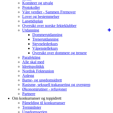
Komiteer og utvalg
Protokoller
Våre verdier - Sammen Fremover
Lover og bestemmelser
Langtidsplan
Oversikt over norske fekteklubber
Utdanning
Dommerutdanning
Trenerutdanning
Stevnelederkurs
Våpenstellekurs
Oversikt over dommere og trenere
Parafekting
Alle skal med
Idrettspolitikk
Nordisk Fekteunion
Anlegg
Barne- og ungdomsidrett
Rasisme, seksuell trakassering og overgrep
Økonomirutiner - refusjoner
Partnere
Om konkurranser og toppidrett
Påmelding til konkurranser
Terminlister
Ungdomsserien