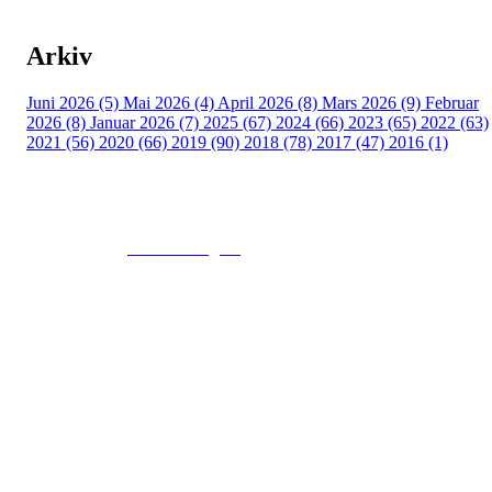
Arkiv
Juni 2026 (5)
Mai 2026 (4)
April 2026 (8)
Mars 2026 (9)
Februar
2026 (8)
Januar 2026 (7)
2025 (67)
2024 (66)
2023 (65)
2022 (63)
2021 (56)
2020 (66)
2019 (90)
2018 (78)
2017 (47)
2016 (1)
© 2016
www.fekting.no
All Rights Reserved
NORGES FEKTEFORBUND
Sognsveien 73, 0855 OSLO
Post: Ullevål Stadion, 0840 OSLO
Tel: +47 22 89 55 99