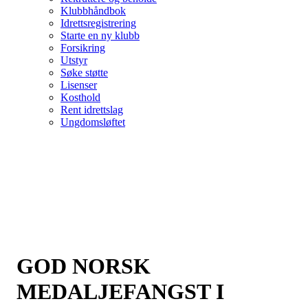
Klubbhåndbok
Idrettsregistrering
Starte en ny klubb
Forsikring
Utstyr
Søke støtte
Lisenser
Kosthold
Rent idrettslag
Ungdomsløftet
GOD NORSK
MEDALJEFANGST I