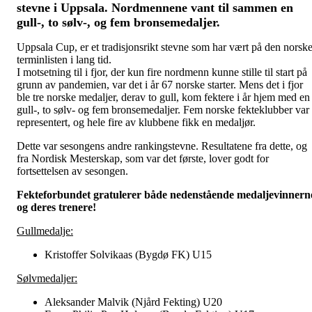
stevne i Uppsala. Nordmennene vant til sammen en
gull-, to sølv-, og fem bronsemedaljer.
Uppsala Cup, er et tradisjonsrikt stevne som har vært på den norsk
terminlisten i lang tid.
I motsetning til i fjor, der kun fire nordmenn kunne stille til start på
grunn av pandemien, var det i år 67 norske starter. Mens det i fjor
ble tre norske medaljer, derav to gull, kom fektere i år hjem med en
gull-, to sølv- og fem bronsemedaljer. Fem norske fekteklubber var
representert, og hele fire av klubbene fikk en medaljør.
Dette var sesongens andre rankingstevne. Resultatene fra dette, og
fra Nordisk Mesterskap, som var det første, lover godt for
fortsettelsen av sesongen.
Fekteforbundet gratulerer både nedenstående medaljevinnern
og deres trenere!
Gullmedalje:
Kristoffer Solvikaas (Bygdø FK) U15
Sølvmedaljer:
Aleksander Malvik (Njård Fekting) U20