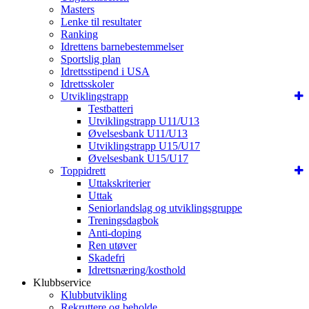
Masters
Lenke til resultater
Ranking
Idrettens barnebestemmelser
Sportslig plan
Idrettsstipend i USA
Idrettsskoler
Utviklingstrapp
Testbatteri
Utviklingstrapp U11/U13
Øvelsesbank U11/U13
Utviklingstrapp U15/U17
Øvelsesbank U15/U17
Toppidrett
Uttakskriterier
Uttak
Seniorlandslag og utviklingsgruppe
Treningsdagbok
Anti-doping
Ren utøver
Skadefri
Idrettsnæring/kosthold
Klubbservice
Klubbutvikling
Rekruttere og beholde