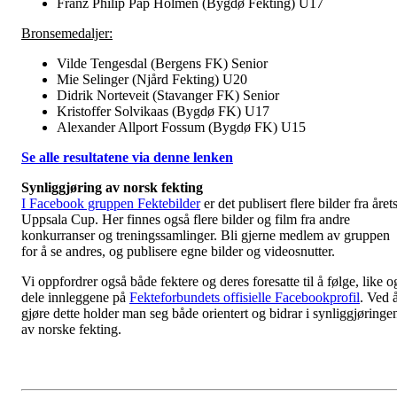
Franz Philip Pap Holmen (Bygdø Fekting) U17
Bronsemedaljer:
Vilde Tengesdal (Bergens FK) Senior
Mie Selinger (Njård Fekting) U20
Didrik Norteveit (Stavanger FK) Senior
Kristoffer Solvikaas (Bygdø FK) U17
Alexander Allport Fossum (Bygdø FK) U15
Se alle resultatene via denne lenken
Synliggjøring av norsk fekting
I Facebook gruppen Fektebilder
er det publisert flere bilder fra året
Uppsala Cup. Her finnes også flere bilder og film fra andre
konkurranser og treningssamlinger. Bli gjerne medlem av gruppen
for å se andres, og publisere egne bilder og videosnutter.
Vi oppfordrer også både fektere og deres foresatte til å følge, like o
dele innleggene på
Fekteforbundets offisielle Facebookprofil
. Ved 
gjøre dette holder man seg både orientert og bidrar i synliggjøringe
av norske fekting.