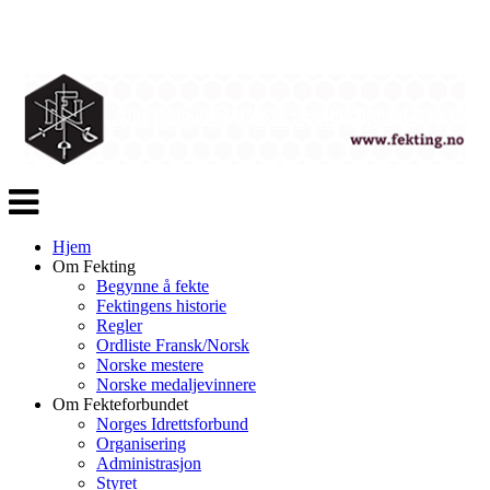
Veksle
navigasjon
Hjem
Om Fekting
Begynne å fekte
Fektingens historie
Regler
Ordliste Fransk/Norsk
Norske mestere
Norske medaljevinnere
Om Fekteforbundet
Norges Idrettsforbund
Organisering
Administrasjon
Styret