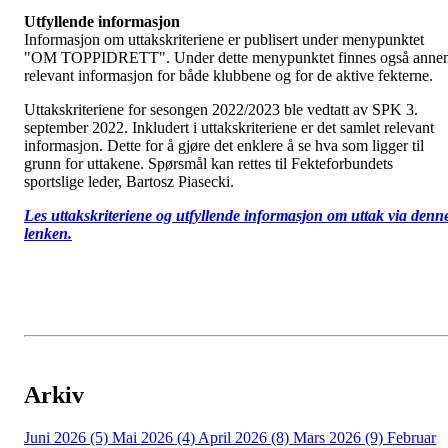
Utfyllende informasjon
Informasjon om uttakskriteriene er publisert under menypunktet
"OM TOPPIDRETT". Under dette menypunktet finnes også anne
relevant informasjon for både klubbene og for de aktive fekterne.
Uttakskriteriene for sesongen 2022/2023 ble vedtatt av SPK 3.
september 2022. Inkludert i uttakskriteriene er det samlet relevant
informasjon. Dette for å gjøre det enklere å se hva som ligger til
grunn for uttakene. Spørsmål kan rettes til Fekteforbundets
sportslige leder, Bartosz Piasecki.
Les uttakskriteriene og utfyllende informasjon om uttak via denn
lenken.
Arkiv
Juni 2026 (5)
Mai 2026 (4)
April 2026 (8)
Mars 2026 (9)
Februar