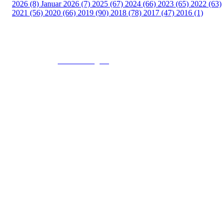
2026 (8)
Januar 2026 (7)
2025 (67)
2024 (66)
2023 (65)
2022 (63)
2021 (56)
2020 (66)
2019 (90)
2018 (78)
2017 (47)
2016 (1)
© 2016
www.fekting.no
All Rights Reserved
NORGES FEKTEFORBUND
Sognsveien 73, 0855 OSLO
Post: Ullevål Stadion, 0840 OSLO
Tel: +47 22 89 55 99