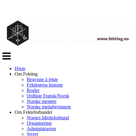
Veksle
navigasjon
Hjem
Om Fekting
Begynne å fekte
Fektingens historie
Regler
Ordliste Fransk/Norsk
Norske mestere
Norske medaljevinnere
Om Fekteforbundet
Norges Idrettsforbund
Organisering
Administrasjon
Styret