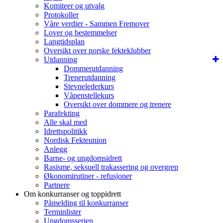
Komiteer og utvalg
Protokoller
Våre verdier - Sammen Fremover
Lover og bestemmelser
Langtidsplan
Oversikt over norske fekteklubber
Utdanning
Dommerutdanning
Trenerutdanning
Stevnelederkurs
Våpenstellekurs
Oversikt over dommere og trenere
Parafekting
Alle skal med
Idrettspolitikk
Nordisk Fekteunion
Anlegg
Barne- og ungdomsidrett
Rasisme, seksuell trakassering og overgrep
Økonomirutiner - refusjoner
Partnere
Om konkurranser og toppidrett
Påmelding til konkurranser
Terminlister
Ungdomsserien