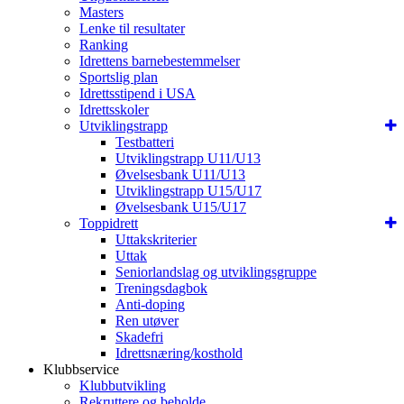
Masters
Lenke til resultater
Ranking
Idrettens barnebestemmelser
Sportslig plan
Idrettsstipend i USA
Idrettsskoler
Utviklingstrapp
Testbatteri
Utviklingstrapp U11/U13
Øvelsesbank U11/U13
Utviklingstrapp U15/U17
Øvelsesbank U15/U17
Toppidrett
Uttakskriterier
Uttak
Seniorlandslag og utviklingsgruppe
Treningsdagbok
Anti-doping
Ren utøver
Skadefri
Idrettsnæring/kosthold
Klubbservice
Klubbutvikling
Rekruttere og beholde