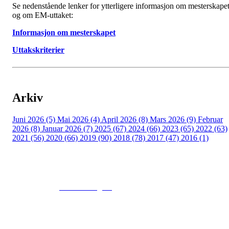
Se nedenstående lenker for ytterligere informasjon om mesterskape
og om EM-uttaket:
Informasjon om mesterskapet
Uttakskriterier
Arkiv
Juni 2026 (5)
Mai 2026 (4)
April 2026 (8)
Mars 2026 (9)
Februar
2026 (8)
Januar 2026 (7)
2025 (67)
2024 (66)
2023 (65)
2022 (63)
2021 (56)
2020 (66)
2019 (90)
2018 (78)
2017 (47)
2016 (1)
© 2016
www.fekting.no
All Rights Reserved