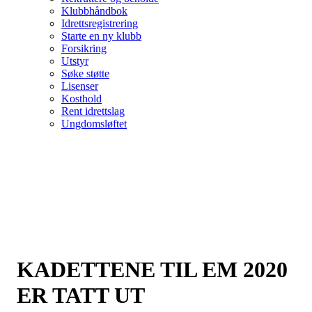
Klubbhåndbok
Idrettsregistrering
Starte en ny klubb
Forsikring
Utstyr
Søke støtte
Lisenser
Kosthold
Rent idrettslag
Ungdomsløftet
KADETTENE TIL EM 2020
ER TATT UT