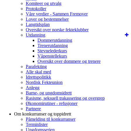
Komiteer og utvalg
Protokoller
Våre verdier - Sammen Fremover
Lover og bestemmelser
Langtidsplan
Oversikt over norske fekteklubber
Utdanning
Dommerutdanning
Trenerutdanning
Stevnelederkurs
Våpenstellekurs
Oversikt over dommere og trenere
Parafekting
Alle skal med
Idrettspolitikk
Nordisk Fekteunion
Anlegg
Barne- og ungdomsidrett
Rasisme, seksuell trakassering og overgrep
Økonomirutiner - refusjoner
Partnere
Om konkurranser og toppidrett
Påmelding til konkurranser
Terminlister
Ungdomsserien