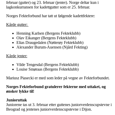
februar (gutter) og 23. februar (jenter). Norge deltar kun i
lagkonkurransen for kadettgutter som er 25. februar.
Norges Fekteforbund har tatt ut følgende kadettfektere:
Kårde gutter:
Henning Karlsen (Bergens Fekteklubb)
Olav Eikanger (Bergens Fekteklubb)
Elias Draugedalen (Nøtterøy Fekteklubb)
Alexander Burum-Auensen (Njård Fekting)
Kårde jenter:
Vilde Tengesdal (Bergens Fekteklubb)
Louise Smøraas (Bergens Fekteklubb)
Mariusz Piasecki er med som leder på vegne av Fekteforbundet.
Norges Fekteforbund gratulerer fekterne med uttaket, og
ønsker lykke til!
Junioruttak
Juniorene tas ut 3. februar etter guttenes juniorverdenscupstevne i
Beograd og jentenes juniorverdenscupstevne i Dijon.