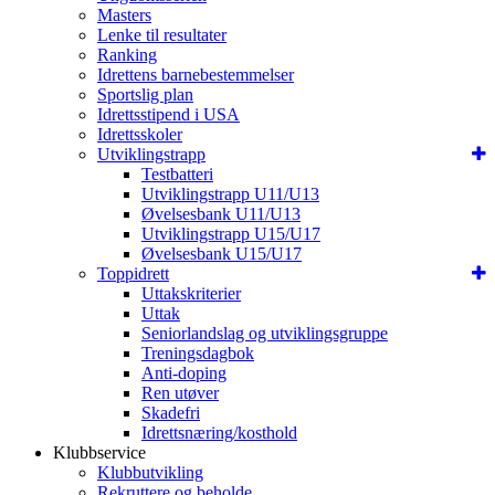
Masters
Lenke til resultater
Ranking
Idrettens barnebestemmelser
Sportslig plan
Idrettsstipend i USA
Idrettsskoler
Utviklingstrapp
Testbatteri
Utviklingstrapp U11/U13
Øvelsesbank U11/U13
Utviklingstrapp U15/U17
Øvelsesbank U15/U17
Toppidrett
Uttakskriterier
Uttak
Seniorlandslag og utviklingsgruppe
Treningsdagbok
Anti-doping
Ren utøver
Skadefri
Idrettsnæring/kosthold
Klubbservice
Klubbutvikling
Rekruttere og beholde