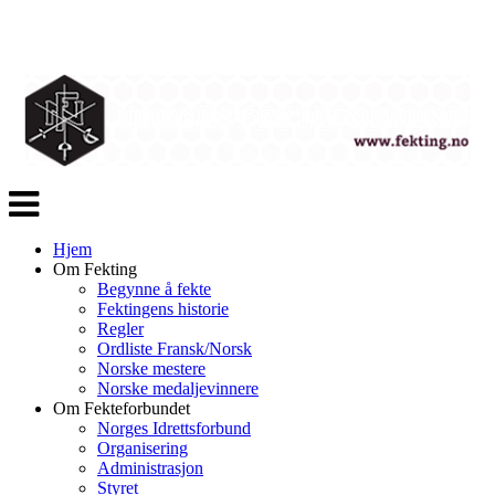
Veksle
navigasjon
Hjem
Om Fekting
Begynne å fekte
Fektingens historie
Regler
Ordliste Fransk/Norsk
Norske mestere
Norske medaljevinnere
Om Fekteforbundet
Norges Idrettsforbund
Organisering
Administrasjon
Styret