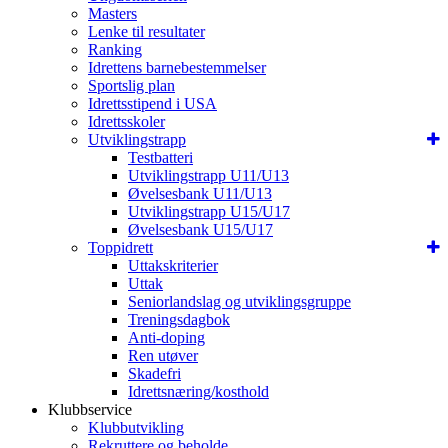
Masters
Lenke til resultater
Ranking
Idrettens barnebestemmelser
Sportslig plan
Idrettsstipend i USA
Idrettsskoler
Utviklingstrapp
Testbatteri
Utviklingstrapp U11/U13
Øvelsesbank U11/U13
Utviklingstrapp U15/U17
Øvelsesbank U15/U17
Toppidrett
Uttakskriterier
Uttak
Seniorlandslag og utviklingsgruppe
Treningsdagbok
Anti-doping
Ren utøver
Skadefri
Idrettsnæring/kosthold
Klubbservice
Klubbutvikling
Rekruttere og beholde