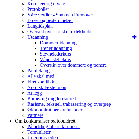
Komiteer og utvalg
Protokoller
Våre verdier - Sammen Fremover
Lover og bestemmelser
Langtidsplan
Oversikt over norske fekteklubber
Utdanning
Dommerutdanning
Trenerutdanning
Stevnelederkurs
Våpenstellekurs
Oversikt over dommere og trenere
Parafekting
Alle skal med
Idrettspolitikk
Nordisk Fekteunion
Anlegg
Barne- og ungdomsidrett
Rasisme, seksuell trakassering og overgrep
Økonomirutiner - refusjoner
Partnere
Om konkurranser og toppidrett
Påmelding til konkurranser
Terminlister
Ungdomsserien