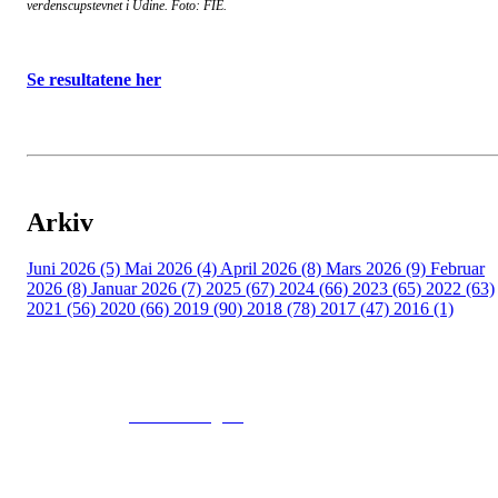
verdenscupstevnet i Udine. Foto: FIE.
Se resultatene her
Arkiv
Juni 2026 (5)
Mai 2026 (4)
April 2026 (8)
Mars 2026 (9)
Februar
2026 (8)
Januar 2026 (7)
2025 (67)
2024 (66)
2023 (65)
2022 (63)
2021 (56)
2020 (66)
2019 (90)
2018 (78)
2017 (47)
2016 (1)
© 2016
www.fekting.no
All Rights Reserved