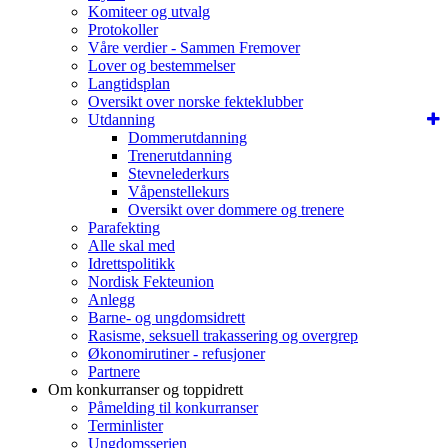
Komiteer og utvalg
Protokoller
Våre verdier - Sammen Fremover
Lover og bestemmelser
Langtidsplan
Oversikt over norske fekteklubber
Utdanning
Dommerutdanning
Trenerutdanning
Stevnelederkurs
Våpenstellekurs
Oversikt over dommere og trenere
Parafekting
Alle skal med
Idrettspolitikk
Nordisk Fekteunion
Anlegg
Barne- og ungdomsidrett
Rasisme, seksuell trakassering og overgrep
Økonomirutiner - refusjoner
Partnere
Om konkurranser og toppidrett
Påmelding til konkurranser
Terminlister
Ungdomsserien