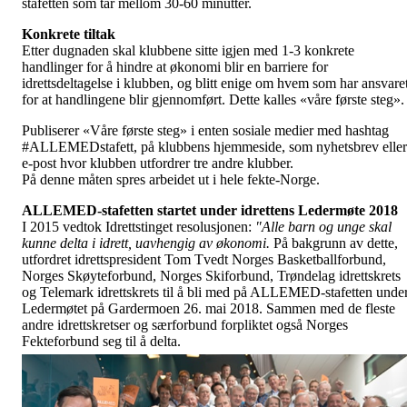
stafetten som tar mellom 30-60 minutter.
Konkrete tiltak
Etter dugnaden skal klubbene sitte igjen med 1-3 konkrete
handlinger for å hindre at økonomi blir en barriere for
idrettsdeltagelse i klubben, og blitt enige om hvem som har ansvare
for at handlingene blir gjennomført. Dette kalles «våre første steg»
Publiserer «Våre første steg» i enten sosiale medier med hashtag
#ALLEMEDstafett, på klubbens hjemmeside, som nyhetsbrev eller
e-post hvor klubben utfordrer tre andre klubber.
På denne måten spres arbeidet ut i hele fekte-Norge.
ALLEMED-stafetten startet under idrettens Ledermøte 2018
I 2015 vedtok Idrettstinget resolusjonen:
"Alle barn og unge skal
kunne delta i idrett, uavhengig av økonomi.
På bakgrunn av dette,
utfordret idrettspresident Tom Tvedt Norges Basketballforbund,
Norges Skøyteforbund, Norges Skiforbund, Trøndelag idrettskrets
og Telemark idrettskrets til å bli med på ALLEMED-stafetten unde
Ledermøtet på Gardermoen 26. mai 2018. Sammen med de fleste
andre idrettskretser og særforbund forpliktet også Norges
Fekteforbund seg til å delta.