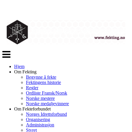
Veksle
navigasjon
Hjem
Om Fekting
Begynne å fekte
Fektingens historie
Regler
Ordliste Fransk/Norsk
Norske mestere
Norske medaljevinnere
Om Fekteforbundet
Norges Idrettsforbund
Organisering
Administrasjon
Styret