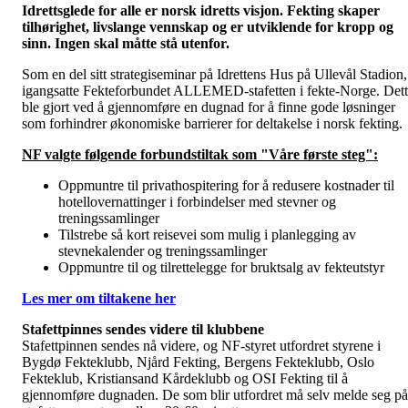
Idrettsglede for alle er norsk idretts visjon. Fekting skaper
tilhørighet, livslange vennskap og er utviklende for kropp og
sinn. Ingen skal måtte stå utenfor.
Som en del sitt strategiseminar på Idrettens Hus på Ullevål Stadion,
igangsatte Fekteforbundet ALLEMED-stafetten i fekte-Norge. Det
ble gjort ved å gjennomføre en dugnad for å finne gode løsninger
som forhindrer økonomiske barrierer for deltakelse i norsk fekting.
NF valgte følgende forbundstiltak som "Våre første steg":
Oppmuntre til privathospitering for å redusere kostnader til
hotellovernattinger i forbindelser med stevner og
treningssamlinger
Tilstrebe så kort reisevei som mulig i planlegging av
stevnekalender og treningssamlinger
Oppmuntre til og tilrettelegge for bruktsalg av fekteutstyr
Les mer om tiltakene her
Stafettpinnes sendes videre til klubbene
Stafettpinnen sendes nå videre, og NF-styret utfordret styrene i
Bygdø Fekteklubb, Njård Fekting, Bergens Fekteklubb, Oslo
Fekteklub, Kristiansand Kårdeklubb og OSI Fekting til å
gjennomføre dugnaden. De som blir utfordret må selv melde seg på