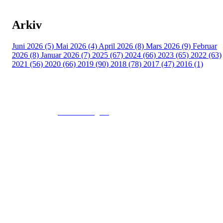
Arkiv
Juni 2026 (5)
Mai 2026 (4)
April 2026 (8)
Mars 2026 (9)
Februar
2026 (8)
Januar 2026 (7)
2025 (67)
2024 (66)
2023 (65)
2022 (63)
2021 (56)
2020 (66)
2019 (90)
2018 (78)
2017 (47)
2016 (1)
© 2016
www.fekting.no
All Rights Reserved
NORGES FEKTEFORBUND
Sognsveien 73, 0855 OSLO
Post: Ullevål Stadion, 0840 OSLO
Tel: +47 22 89 55 99