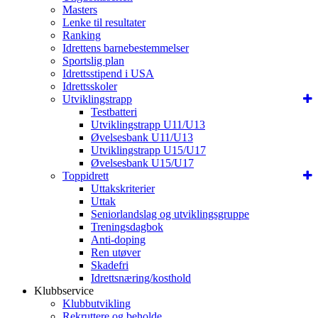
Masters
Lenke til resultater
Ranking
Idrettens barnebestemmelser
Sportslig plan
Idrettsstipend i USA
Idrettsskoler
Utviklingstrapp
Testbatteri
Utviklingstrapp U11/U13
Øvelsesbank U11/U13
Utviklingstrapp U15/U17
Øvelsesbank U15/U17
Toppidrett
Uttakskriterier
Uttak
Seniorlandslag og utviklingsgruppe
Treningsdagbok
Anti-doping
Ren utøver
Skadefri
Idrettsnæring/kosthold
Klubbservice
Klubbutvikling
Rekruttere og beholde