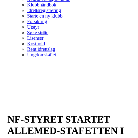
Klubbhåndbok
Idrettsregistrering
Starte en ny klubb
Forsikring
Utstyr
Søke støtte
Lisenser
Kosthold
Rent idrettslag
Ungdomsløftet
NF-STYRET STARTET
ALLEMED-STAFETTEN I