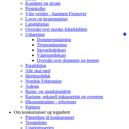
Komiteer og utvalg
Protokoller
Våre verdier - Sammen Fremover
Lover og bestemmelser
Langtidsplan
Oversikt over norske fekteklubber
Utdanning
Dommerutdanning
Trenerutdanning
Stevnelederkurs
Våpenstellekurs
Oversikt over dommere og trenere
Parafekting
Alle skal med
Idrettspolitikk
Nordisk Fekteunion
Anlegg
Barne- og ungdomsidrett
Rasisme, seksuell trakassering og overgrep
Økonomirutiner - refusjoner
Partnere
Om konkurranser og toppidrett
Påmelding til konkurranser
Terminlister
Ungdomsserien