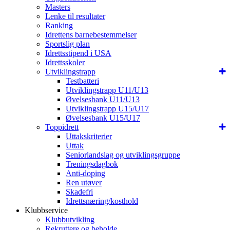
Masters
Lenke til resultater
Ranking
Idrettens barnebestemmelser
Sportslig plan
Idrettsstipend i USA
Idrettsskoler
Utviklingstrapp
Testbatteri
Utviklingstrapp U11/U13
Øvelsesbank U11/U13
Utviklingstrapp U15/U17
Øvelsesbank U15/U17
Toppidrett
Uttakskriterier
Uttak
Seniorlandslag og utviklingsgruppe
Treningsdagbok
Anti-doping
Ren utøver
Skadefri
Idrettsnæring/kosthold
Klubbservice
Klubbutvikling
Rekruttere og beholde