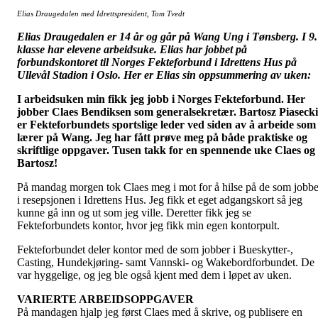
Elias Draugedalen med Idrettspresident, Tom Tvedt
Elias Draugedalen er 14 år og går på Wang Ung i Tønsberg. I 9.
klasse har elevene arbeidsuke. Elias har jobbet på
forbundskontoret til Norges Fekteforbund i Idrettens Hus på
Ullevål Stadion i Oslo. Her er Elias sin oppsummering av uken:
I arbeidsuken min fikk jeg jobb i Norges Fekteforbund. Her
jobber Claes Bendiksen som generalsekretær. Bartosz Piasecki
er Fekteforbundets sportslige leder ved siden av å arbeide som
lærer på Wang. Jeg har fått prøve meg på både praktiske og
skriftlige oppgaver. Tusen takk for en spennende uke Claes og
Bartosz!
På mandag morgen tok Claes meg i mot for å hilse på de som jobbe
i resepsjonen i Idrettens Hus. Jeg fikk et eget adgangskort så jeg
kunne gå inn og ut som jeg ville. Deretter fikk jeg se
Fekteforbundets kontor, hvor jeg fikk min egen kontorpult.
Fekteforbundet deler kontor med de som jobber i Bueskytter-,
Casting, Hundekjøring- samt Vannski- og Wakebordforbundet. De
var hyggelige, og jeg ble også kjent med dem i løpet av uken.
VARIERTE ARBEIDSOPPGAVER
På mandagen hjalp jeg først Claes med å skrive, og publisere en