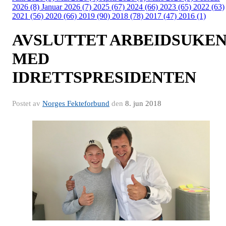
2026 (8)
Januar 2026 (7)
2025 (67)
2024 (66)
2023 (65)
2022 (63)
2021 (56)
2020 (66)
2019 (90)
2018 (78)
2017 (47)
2016 (1)
AVSLUTTET ARBEIDSUKE
MED
IDRETTSPRESIDENTEN
Postet av
Norges Fekteforbund
den
8. jun 2018