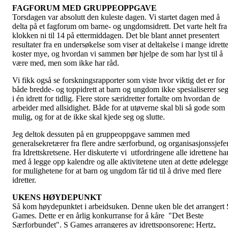
FAGFORUM MED GRUPPEOPPGAVE
Torsdagen var absolutt den kuleste dagen. Vi startet dagen med å
delta på et fagforum om barne- og ungdomsidrett. Det varte helt fra
klokken ni til 14 på ettermiddagen. Det ble blant annet presentert
resultater fra en undersøkelse som viser at deltakelse i mange idrette
koster mye, og hvordan vi sammen bør hjelpe de som har lyst til å
være med, men som ikke har råd.
Vi fikk også se forskningsrapporter som viste hvor viktig det er for
både bredde- og toppidrett at barn og ungdom ikke spesialiserer se
i én idrett for tidlig. Flere store særidretter fortalte om hvordan de
arbeider med allsidighet. Både for at utøverne skal bli så gode som
mulig, og for at de ikke skal kjede seg og slutte.
Jeg deltok dessuten på en gruppeoppgave sammen med
generalsekretærer fra flere andre særforbund, og organisasjonssjefe
fra Idrettskretsene. Her diskuterte vi utfordringene alle idrettene ha
med å legge opp kalendre og alle aktivitetene uten at dette ødelegge
for mulighetene for at barn og ungdom får tid til å drive med flere
idretter.
UKENS HØYDEPUNKT
Så kom høydepunktet i arbeidsuken. Denne uken ble det arrangert 
Games. Dette er en årlig konkurranse for å kåre "Det Beste
Særforbundet". S Games arrangeres av idrettsponsorene; Hertz,