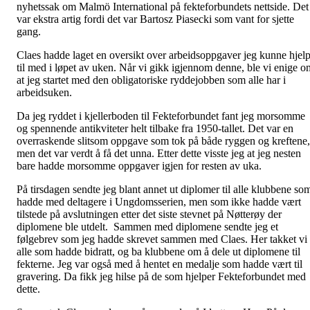
nyhetssak om Malmö International på fekteforbundets nettside. Det
var ekstra artig fordi det var Bartosz Piasecki som vant for sjette
gang.
Claes hadde laget en oversikt over arbeidsoppgaver jeg kunne hjel
til med i løpet av uken. Når vi gikk igjennom denne, ble vi enige o
at jeg startet med den obligatoriske ryddejobben som alle har i
arbeidsuken.
Da jeg ryddet i kjellerboden til Fekteforbundet fant jeg morsomme
og spennende antikviteter helt tilbake fra 1950-tallet. Det var en
overraskende slitsom oppgave som tok på både ryggen og kreftene,
men det var verdt å få det unna. Etter dette visste jeg at jeg nesten
bare hadde morsomme oppgaver igjen for resten av uka.
På tirsdagen sendte jeg blant annet ut diplomer til alle klubbene so
hadde med deltagere i Ungdomsserien, men som ikke hadde vært
tilstede på avslutningen etter det siste stevnet på Nøtterøy der
diplomene ble utdelt. Sammen med diplomene sendte jeg et
følgebrev som jeg hadde skrevet sammen med Claes. Her takket vi
alle som hadde bidratt, og ba klubbene om å dele ut diplomene til
fekterne. Jeg var også med å hentet en medalje som hadde vært til
gravering. Da fikk jeg hilse på de som hjelper Fekteforbundet med
dette.