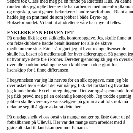
Senere tok Claes med meg på en runde på Idrettens Hus. På denne
runden fikk jeg møte flere av de han arbeider med innenfor økono
og regnskap, samt generalsekretærer i andre særforbund. Blant ann
hadde jeg en prat med de som jobber i både Bryte- og
Bokseforbundet. Vi fant ut at idrettene våre har mye til felles.
ENKLERE ENN FORVENTET
På onsdag fikk jeg en skikkelig kontoroppgave. Jeg skulle finne ut
om fekteklubbene hadde betalt lisenser for alle de aktive
medlemmene sine. Først så regnet jeg ut hvor mange lisenser de
skulle ha, basert på medlemstall for hver aldergruppe. Så ganget je
ut hvor mye dette ble i kroner. Deretter gjennomgikk jeg en oversik
over alle bankinnbetalingene som klubbene hadde gjort for
lisenskjøp for å finne differansen.
I begynnelsen var jeg litt nervøs for en slik oppgave, men jeg ble
overrasket hvor enkelt det var når jeg fikk det forklart og hvordan
jeg kunne bruke Excel i utregningene. Det var også spennende ford
jeg fikk prøvd meg på en ordentlig kontorjobb. Jeg trodde egentlig
jobben skulle være mye vanskeligere på grunn av at folk nok må
utdanne seg til å gjøre akkurat dette her.
På onsdag sneik vi oss også via mange ganger og låste dører ut på
fotballbanen på Ullevål. Her var det mange som arbeidet med å
gjøre alt klart til landskampen mot Panama.