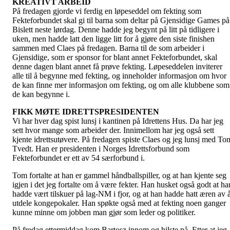
KREATIVT ARBEID
På fredagen gjorde vi ferdig en løpeseddel om fekting som
Fekteforbundet skal gi til barna som deltar på Gjensidige Games på
Bislett neste lørdag. Denne hadde jeg begynt på litt på tidligere i
uken, men hadde latt den ligge litt for å gjøre den siste finishen
sammen med Claes på fredagen. Barna til de som arbeider i
Gjensidige, som er sponsor for blant annet Fekteforbundet, skal
denne dagen blant annet få prøve fekting. Løpeseddelen inviterer
alle til å begynne med fekting, og inneholder informasjon om hvor
de kan finne mer informasjon om fekting, og om alle klubbene som
de kan begynne i.
FIKK MØTE IDRETTSPRESIDENTEN
Vi har hver dag spist lunsj i kantinen på Idrettens Hus. Da har jeg
sett hvor mange som arbeider der. Innimellom har jeg også sett
kjente idrettsutøvere. På fredagen spiste Claes og jeg lunsj med To
Tvedt. Han er presidenten i Norges Idrettsforbund som
Fekteforbundet er ett av 54 særforbund i.
Tom fortalte at han er gammel håndballspiller, og at han kjente seg
igjen i det jeg fortalte om å være fekter. Han husket også godt at ha
hadde vært tilskuer på lag-NM i fjor, og at han hadde hatt æren av 
utdele kongepokaler. Han spøkte også med at fekting noen ganger
kunne minne om jobben man gjør som leder og politiker.
På fredag ettermiddag kom Bartosz innom og hilste på. Etter at jeg