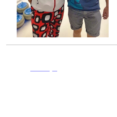
© 2016
www.fekting.no
All Rights Reserved
NORGES FEKTEFORBUND
Sognsveien 73, 0855 OSLO
Post: Ullevål Stadion, 0840 OSLO
Tel: +47 22 89 55 99