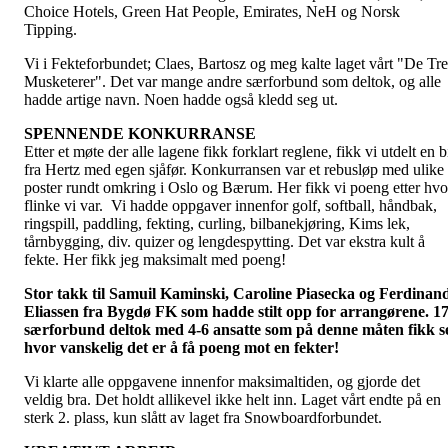
Choice Hotels, Green Hat People, Emirates, NeH og Norsk
Tipping.
Vi i Fekteforbundet; Claes, Bartosz og meg kalte laget vårt "De Tre
Musketerer". Det var mange andre særforbund som deltok, og alle
hadde artige navn. Noen hadde også kledd seg ut.
SPENNENDE KONKURRANSE
Etter et møte der alle lagene fikk forklart reglene, fikk vi utdelt en b
fra Hertz med egen sjåfør. Konkurransen var et rebusløp med ulike
poster rundt omkring i Oslo og Bærum. Her fikk vi poeng etter hvo
flinke vi var. Vi hadde oppgaver innenfor golf, softball, håndbak,
ringspill, paddling, fekting, curling, bilbanekjøring, Kims lek,
tårnbygging, div. quizer og lengdespytting. Det var ekstra kult å
fekte. Her fikk jeg maksimalt med poeng!
Stor takk til Samuil Kaminski, Caroline Piasecka og Ferdinan
Eliassen fra Bygdø FK som hadde stilt opp for arrangørene. 1
særforbund deltok med 4-6 ansatte som på denne måten fikk s
hvor vanskelig det er å få poeng mot en fekter!
Vi klarte alle oppgavene innenfor maksimaltiden, og gjorde det
veldig bra. Det holdt allikevel ikke helt inn. Laget vårt endte på en
sterk 2. plass, kun slått av laget fra Snowboardforbundet.