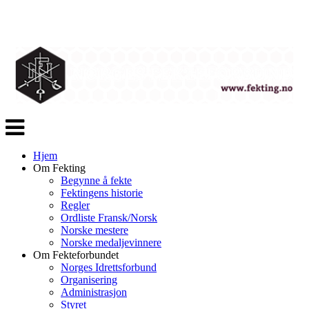
Veksle
navigasjon
Hjem
Om Fekting
Begynne å fekte
Fektingens historie
Regler
Ordliste Fransk/Norsk
Norske mestere
Norske medaljevinnere
Om Fekteforbundet
Norges Idrettsforbund
Organisering
Administrasjon
Styret